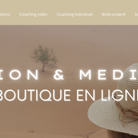
ations
Coaching vidéo
Coaching individuel
Boite a esprit
E