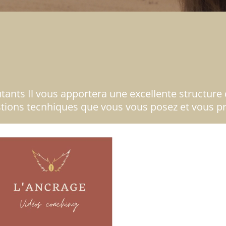
ants Il vous apportera une excellente structure d
stions tecnhiques que vous vous posez et vous p