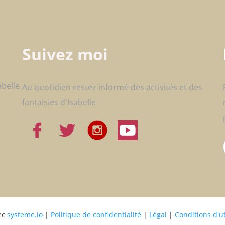
Suivez moi
abelle
Au quotidien restez informé des activités et des
fantaisies d'Isabelle
ec
systeme.io
|
Politique de confidentialité
|
Légal
|
Conditions d'ut