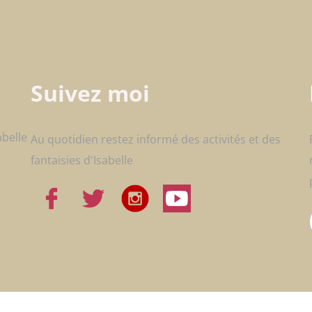
Suivez moi
abelle
Au quotidien restez informé des activités et des
fantaisies d'Isabelle