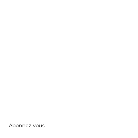
A propos
Categorie C
Contact
Categorie D
ME SUIVRE
Facebook
Instagram
Twitter
Pinterest
NEWSLETTER
Abonnez-vous
eccc repudiandae est voluptatem.