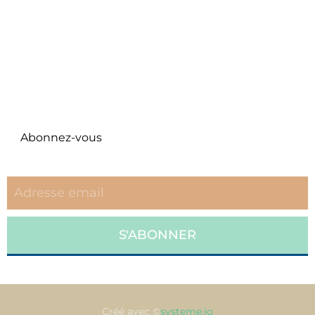
Twitter
Pinterest
NEWSLETTER
Abonnez-vous
eccc repudiandae est voluptatem.
S'ABONNER
Créé avec ©
systeme.io