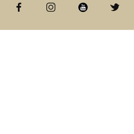
LIENS
CATEGORIES
Accueil
Categorie A
Blog
Categorie B
A propos
Categorie C
Contact
Categorie D
ME SUIVRE
Facebook
Instagram