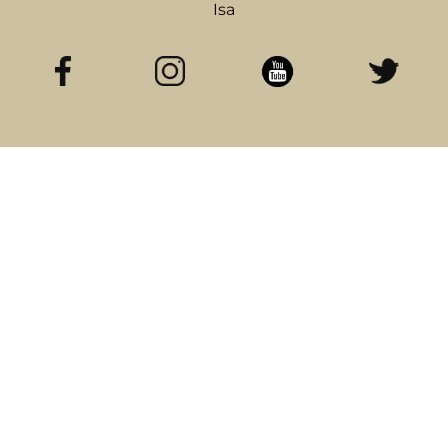
Isa
LIENS
CATEGORIES
Accueil
Categorie A
Blog
Categorie B
A propos
Categorie C
Contact
Categorie D
ME SUIVRE