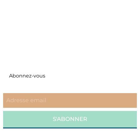
Facebook
Instagram
Twitter
Pinterest
NEWSLETTER
Abonnez-vous
eccc repudiandae est voluptatem.
S'ABONNER