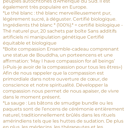
peuples autochtones d’Amérique du Sud. Il est
également très populaire en Europe.
*Le thé blanc : thé blanc merveilleusement pur,
légèrement sucré, à déguster. Certifié biologique.
Ingrédients thé blanc * (100%).* = certifié biologique -
Thé naturel pur, 20 sachets par boîte Sans additifs
artificiels ni manipulation génétique Certifié
équitable et biologique
*Boite compassion Ensemble-cadeau comprenant
une statue de Bouddha, un porte­encens et une
affirmation: ‘May I have compassion for all beings’
(«Puis-je avoir de la compassion pour tous les êtres»)
Afin de nous rappeler que la compassion est
primordiale dans notre ouverture de cœur, de
conscience et notre spiritualité. Développer la
compassion nous permet de nous apaiser, de vivre
dans le moment présent.
*La sauge : Les bâtons de smudge bundle ou les
paquets sont de l’encens de cérémonie entièrement
naturel, traditionnellement brûlés dans les rituels
amérindiens tels que les huttes de sudation. De plus
en plus, les médecins, les thérapeutes et les