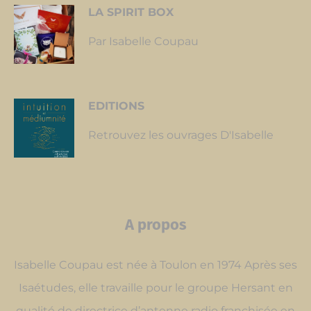
LA
SPIRIT BOX
Par Isabelle Coupau
EDITIONS
Retrouvez les ouvrages D'Isabelle
A propos
Isabelle Coupau est née à Toulon en 1974 Après ses
Isaétudes, elle travaille pour le groupe Hersant en
qualité de directrice d’antenne radio franchisée en