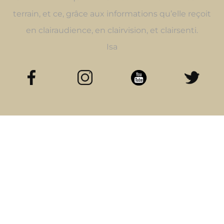
terrain, et ce, grâce aux informations qu’elle reçoit
en clairaudience, en clairvision, et clairsenti.
Isa
LIENS
CATEGORIES
Accueil
Categorie A
Blog
Categorie B
A propos
Categorie C
Contact
Categorie D