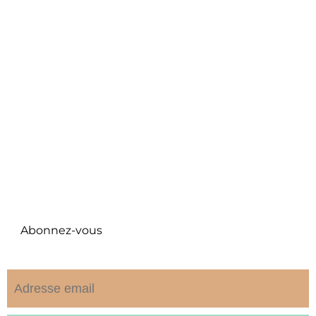
ME SUIVRE
Facebook
Instagram
Twitter
Pinterest
NEWSLETTER
Abonnez-vous
eccc repudiandae est voluptatem.