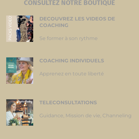
CONSULTEZ NOTRE BOUTIQUE
DECOUVREZ
LES VIDEOS DE
COACHING
Se former à son rythme
COACHING
INDIVIDUELS
Apprenez en toute liberté
TELECONSULTATIONS
Guidance, Mission de vie, Channeling